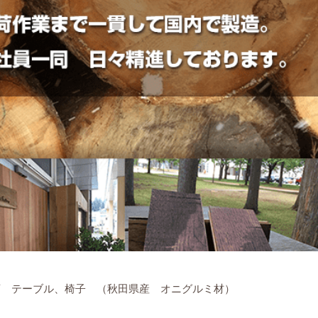
店 テーブル、椅子 （秋田県産 オニグルミ材）